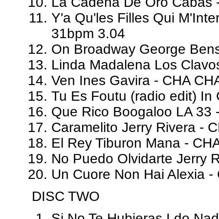
La Cadena De Oro Cabas 
Y'a Qu'les Filles Qui M'Int
31bpm 3.04
On Broadway George Bens
Linda Madalena Los Clavo
Ven Ines Gavira - CHA CH
Tu Es Foutu (radio edit) I
Que Rico Boogaloo LA 33 
Caramelito Jerry Rivera -
El Rey Tiburon Mana - CH
No Puedo Olvidarte Jerry 
Un Cuore Non Hai Alexia 
DISC TWO
Si No Te Hubieras I do Na