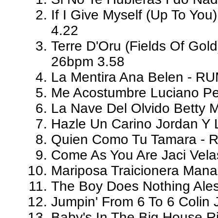
If I Give Myself (Up To Yo
4.22
Terre D'Oru (Fields Of Gol
26bpm 3.58
La Mentira Ana Belen - R
Me Acostumbre Luciano Pe
La Nave Del Olvido Betty 
Hazle Un Carino Jordan Y
Quien Como Tu Tamara - 
Come As You Are Jaci Vel
Mariposa Traicionera Man
The Boy Does Nothing Ales
Jumpin' From 6 To 6 Colin
Baby's In The Big House Ri